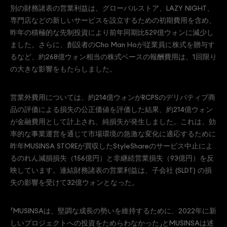
別の財務諸表の営業利益は、グローバルストア、LAZY NIGHT、
専門店などの新しいサービスを設立するための初期費用を含め、
昨年の積極的な先制投資により前年同期比529億ウォンに減少し
ました。さらに、創設者のCho Man Hoが従業員に株式を贈与す
るなど、約268億ウォン相当の株式ベースの報酬費用は、1回限り
の大きな影響をもたらしました。
営業外費用については、約214億ウォンがRCPSのデリバティブ商
品の評価による損失の公正価値を評価した結果、約214億ウォン
が金融費用として計上され、純損失が発生しました。これは、効
率的な事業運営を通じて市場環境の急激な変化に適応するために
昨年MUSINSA STOREが買収したStyleShareのサービス中止によ
るのれん減損損失（156億円）と非継続営業損失（93億円）を反
映しています。連結財務諸表の営業利益は、子会社 (SLDT) の損
失の影響を受けて32億ウォンとなった。
「MUSINSAは、堅調な成長の勢いを維持するために、2022年に新
しいプロジェクトへの投資をためらわなかった」とMUSINSAは述