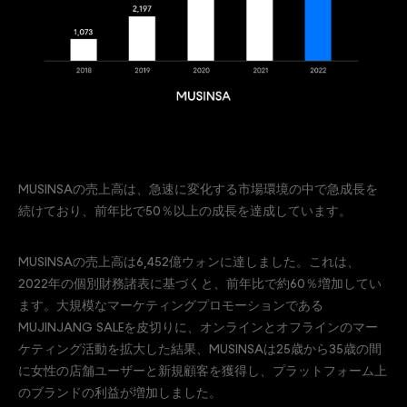
MUSINSAの売上高は、急速に変化する市場環境の中で急成長を
続けており、前年比で50％以上の成長を達成しています。
MUSINSAの売上高は6,452億ウォンに達しました。これは、
2022年の個別財務諸表に基づくと、前年比で約60％増加してい
ます。大規模なマーケティングプロモーションである
MUJINJANG SALEを皮切りに、オンラインとオフラインのマー
ケティング活動を拡大した結果、MUSINSAは25歳から35歳の間
に女性の店舗ユーザーと新規顧客を獲得し、プラットフォーム上
のブランドの利益が増加しました。