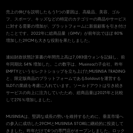
売上の伸びを説明したもう1つの要因は、高級品、美容、ゴル
フ、スポーツ、キッズなどの特定のカテゴリーの商品やサービス
に対する需要の増加が、プラットフォームに新規顧客を引き付け
たことです。2022年に総商品量（GMV）が前年比でほぼ 80%
増加した29CMも大きな役割を果たしました。
連結財政状態計算書の年間売上高は7,083億ウォンを記録し、前
年同期比 54% 増加した。この数字は、Musinsaの子会社、昨年
EMPTYというセレクトショップを立ち上げたMUSINSA TRADING
と、限定版商品のプラットフォームであるSoldoutを運営する
SLDTの業績を考慮に入れています。ソールドアウトは引き続き
サービスの向上に注力していたため、総商品量は2021年と比較
して275％増加しました。
MUSINSAは、堅調な成長の勢いを維持するために、垂直市場へ
の参入に成功した29CMとMUSINSA STOREに継続的に投資して
きました。昨年だけで4つの専門店がオープンしました。ロック