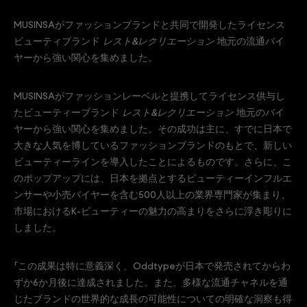
MUSINSAがファッションブランドと共同で開発したライセンス
ビューティブランド
レスト&レクリエーション
地元の流通バイ
ヤーから強い関心を集めました。
MUSINSAがファッションレーベルと提携してライセンス供与し
たビューティーブランド
レスト&レクリエーション
地元のバイ
ヤーから強い関心を集めました。その成功は主に、すでに日本で
大きな人気を博しているファッションブランドのもとで、新しい
ビューティーラインを導入したことによるものです。さらに、こ
のポップアップには、日本を拠点とするビューティーインフルエ
ンサーや小売バイヤーを含む500人以上の業界専門家が集まり、
市場におけるK-ビューティーの魅力の高まりをさらに浮き彫りに
しました。
「この成果は特に意義深く、Oddtypeが日本で発売されてからわ
ずか6か月後に達成されました。また、多様な流通チャネルを通
じたブランドの世界的な成長の可能性についての明確な洞察も得