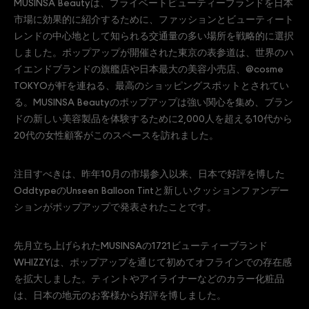
MUSINSA Beautyは、プライベートビューティーブランドを日本
市場に効果的に紹介するために、ファッションとビューティート
レンドの中心地として知られる交通量の多い場所を戦略的に選択
しました。ポップアップが開催された東京の表参道は、世界のハ
イエンドブランドの旗艦店や日本最大の美容小売店、@cosme
TOKYOが軒を連ねる、最高のショッピングスポットとされてい
る。MUSINSA Beautyのポップアップは強い関心を集め、ブラン
ドの新しい美容製品を体験するために2,000人を超える10代から
20代の女性顧客がこのスペースを訪れました。
注目すべきは、昨年10月の市場参入以来、日本で好評を博した
OddtypeのUnseen Balloon Tintと新しいクッションファンデー
ションがポップアップで発表されたことです。
先月立ち上げられたMUSINSAの1721ビューティーブランド
WHIZZYは、ポップアップを通じて初めてオフラインでの存在感
を拡大しました。ティントやアイライナーなどのカラー化粧品
は、日本の地元のお客様から好評を博しました。