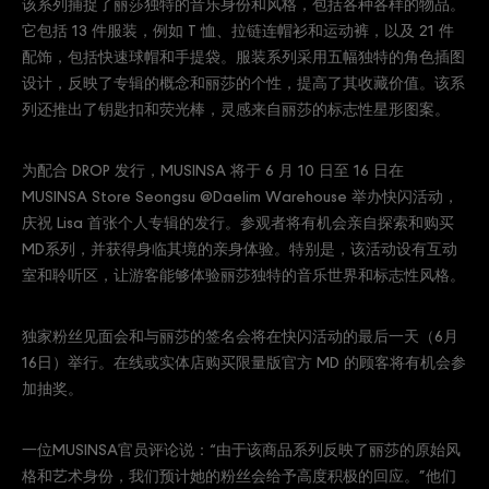
该系列捕捉了丽莎独特的音乐身份和风格，包括各种各样的物品。
它包括 13 件服装，例如 T 恤、拉链连帽衫和运动裤，以及 21 件
配饰，包括快速球帽和手提袋。服装系列采用五幅独特的角色插图
设计，反映了专辑的概念和丽莎的个性，提高了其收藏价值。该系
列还推出了钥匙扣和荧光棒，灵感来自丽莎的标志性星形图案。
为配合 DROP 发行，MUSINSA 将于 6 月 10 日至 16 日在
MUSINSA Store Seongsu @Daelim Warehouse 举办快闪活动，
庆祝 Lisa 首张个人专辑的发行。参观者将有机会亲自探索和购买
MD系列，并获得身临其境的亲身体验。特别是，该活动设有互动
室和聆听区，让游客能够体验丽莎独特的音乐世界和标志性风格。
独家粉丝见面会和与丽莎的签名会将在快闪活动的最后一天（6月
16日）举行。在线或实体店购买限量版官方 MD 的顾客将有机会参
加抽奖。
一位MUSINSA官员评论说：“由于该商品系列反映了丽莎的原始风
格和艺术身份，我们预计她的粉丝会给予高度积极的回应。”他们