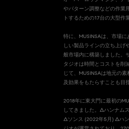
やパターン調整などの作業
トするための17台の大型作
特に、MUSINSAは、市
しい製品ラインの立ち上げ
般市場内に構築しました。
タジオは時間とコストを削
じて、MUSINSAは地元
及効果をもたらすことも目
2018年に東大門に最初のM
してきました。△ハンナムスタ
△ソンス (2022年5月) △ハ
ジオが運営されており、27