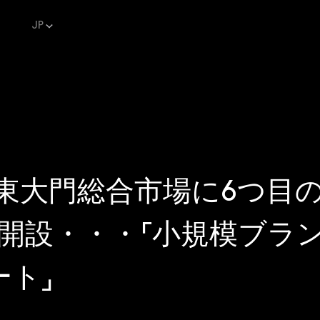
JP
、東大門総合市場に6つ目の「
を開設・・・「小規模ブラ
ト」