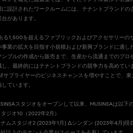
用に設計されたワークルームには、テナントブランドの
業台があります。
場にある1,500を超えるファブリックおよびアクセサリー
や事業の拡大を目指す小規模および新興ブランドに適し
サンプルの作成から販売まで、生産から流通までのプロ
減し、最終的にはテナントブランドの競争力を高めてい
の素材サプライヤーのビジネスチャンスを増やすことで、
指しています。
USINSAスタジオをオープンして以来、MUSINSAは以
ジオ10（2022年2月）
ンナムスタジオ2 (2023年1月) △シンダン (2023年4月)
0社以上のテナント企業がスペースを占有しています。