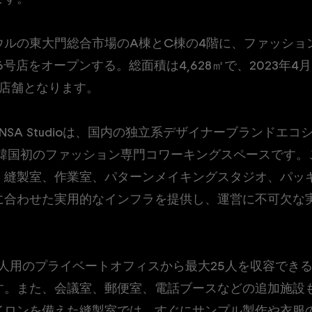
日にソウルの東大門総合市場のA棟とC棟の4階に、ファッシ
dio」の6号店をオープンする。総面積は4,628㎡で、2023
新店舗となります。
SINSA Studioは、国内の独立系デザイナーブランド
た、韓国初のファッション専門コワーキングスペースです
、縫製室、作業室、パターンメイキングスタジオ、パッ
に合わせた実用的なインフラを提供し、運営に不可欠な
人用のプライベートオフィスから最大25人を収容できる
す。また、会議室、郵便室、電話ブースなどの追加施設
イロンを備えた縫製室では、すぐにサンプル製作や衣服