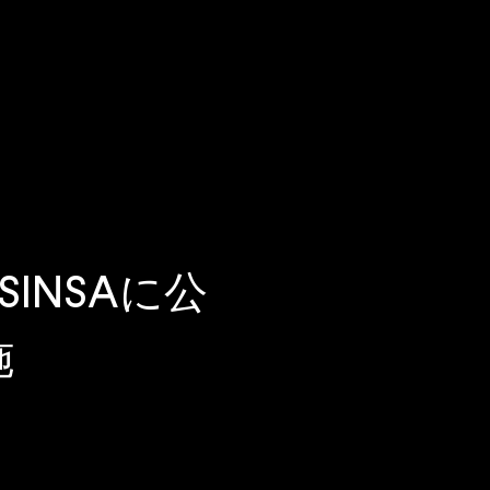
SINSAに公
施