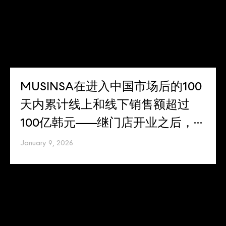
MUSINSA在进入中国市场后的100
天内累计线上和线下销售额超过
100亿韩元——继门店开业之后，线
上销售额翻了一番
January 9, 2026