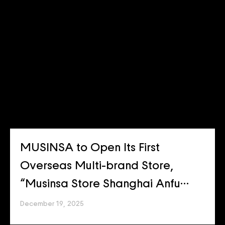
MUSINSA to Open Its First
Overseas Multi-brand Store,
“Musinsa Store Shanghai Anfu
Road,” on the 19th — Serving as a
December 19, 2025
Global Hub Connecting K-fashion