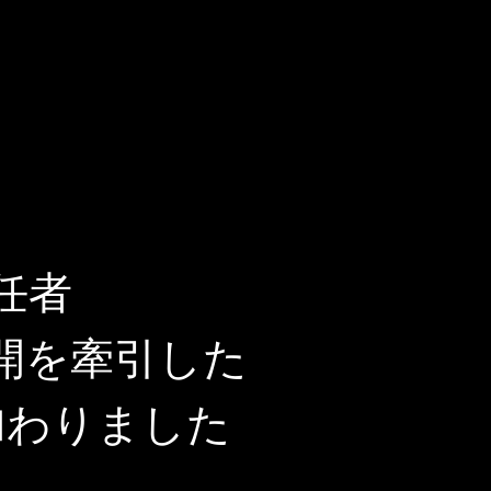
任者
ル展開を牽引した
に加わりました