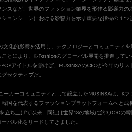
マンスなど、世界のファッション業界を形作る影響力の
ションシーンにおける影響力を示す重要な指標の 1 つ
を「韓国の文化的影響を活用し、テクノロジーとコミュニテ
とにより、K-Fashionのグローバル展開を推進して
POPアイドルを除けば、MUSINSAのCEOが今年の
エグゼクティブだ。
スニーカーコミュニティとして設立したMUSINSAは、K
韓国を代表するファッションプラットフォームへと成長
トアを立ち上げて以来、同社は世界13の地域に約3,000
ローバル化をリードしてきました。