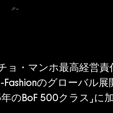
JP
Aのチョ・マンホ最高経営責
-Fashionのグローバ
5年のBoF 500クラス」