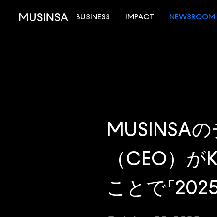
BUSINESS
IMPACT
NEWSROOM
MUSINS
（CEO）がK
ことで「202