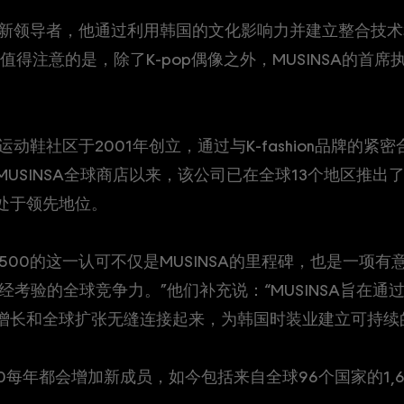
述为 “创新领导者，他通过利用韩国的文化影响力并建立整合
张。”值得注意的是，除了K-pop偶像之外，MUSINSA的
ho作为运动鞋社区于2001年创立，通过与K-fashion品牌
MUSINSA全球商店以来，该公司已在全球13个地区推出了
化中处于领先地位。
F 500的这一认可不仅是MUSINSA的里程碑，也是一项有意义
经考验的全球竞争力。”他们补充说：“MUSINSA旨在
发现、增长和全球扩张无缝连接起来，为韩国时装业建立可持续
500每年都会增加新成员，如今包括来自全球96个国家的1,6