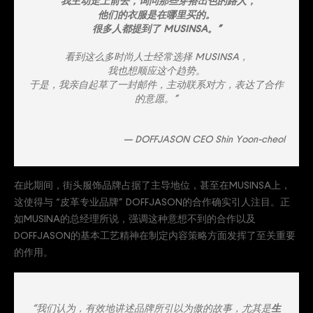
“我主动走上前去，询问那些穿搭出色的路人，
他们的衣服是在哪里买的。
很多人都提到了 MUSINSA。”
看到这么多时尚人士经常选择 MUSINSA，
我也想顺应这个趋势。
于是，我亲自起草了一封邮件，主动联系对方，表达了合作
的意愿。”
— DOFFJASON CEO Shin Yoon-cheol
在此期间，街头服饰品牌占据了主导地位，甚至在MUSINSA上，
这使得与 “皮革专业品牌” DOFFJASON的合作确实引人注目。正
如MUSINA的总经理所说，强调这种意想不到的合作以及
DOFFJASON的基本工艺精神在制定内容策略方面发挥了至关重要
的作用。
“我们认为，有效地讲述品牌所引以为傲的故事，尤其是
生