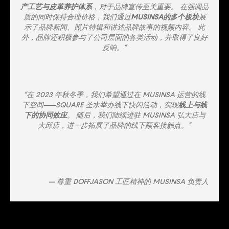
产工艺与皮革养护体系
，对于品牌宣传至关重要。 在强调品
质的同时保持合理价格，我们通过
MUSINSA的多个板块
展
示了品牌新闻、照片特辑和讲述品牌故事的视频内容。 此
外，品牌还积极参与了公司层面的各类活动，并取得了良好
反响。”
“在 2023 年秋冬季，我们希望通过在 MUSINSA 运营的线
下空间——SQUARE 圣水举办线下快闪活动，实现
线上与线
下的协同效应
。 随后，我们陆续进驻 MUSINSA 弘大店与
大邱店，进一步拓展了品牌的线下顾客接触点。”
— 尊重 DOFFJASON 工匠精神的 MUSINSA 负责人