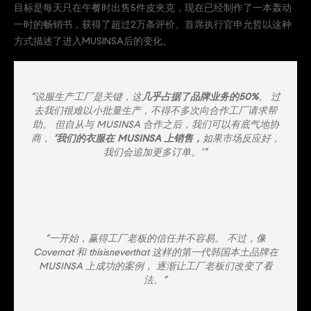
目标是每天只在午餐时出售5件皮夹克，现在已经制作了一本轰动
一时的畅销书，获得了超过2万条评价。首席执行官申允哲以这种
方式描述了进入MUSINSA后的变化。
“说服生产工厂是关键，这
几乎占据了品牌业务的50%
。 过
去我们很难以小批量生产，不得不多次向合作工厂请求帮
助。 但自从与 MUSINSA 合作之后，我们可以有底气地协
商，
‘我们的衣服在 MUSINSA 上销售，
如果市场反应好，
我们会追加更多订单。’”
“一开始，赢得工厂老板的信任并不容易。 不过，像
Covernat 和 thisisneverthat 这样的第一代韩国本土品牌在
MUSINSA 上成功的案例， 逐渐让工厂老板们改变了看
法。”