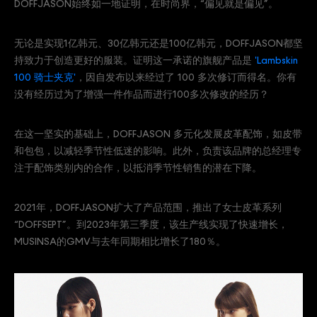
DOFFJASON始终如一地证明，在时尚界，“偏见就是偏见”。
无论是实现1亿韩元、30亿韩元还是100亿韩元，DOFFJASON都坚
持致力于创造更好的服装。证明这一承诺的旗舰产品是
'Lambskin
100 骑士夹克'
，因自发布以来经过了 100 多次修订而得名。你有
没有经历过为了增强一件作品而进行100多次修改的经历？
在这一坚实的基础上，DOFFJASON 多元化发展皮革配饰，如皮带
和包包，以减轻季节性低迷的影响。此外，负责该品牌的总经理专
注于配饰类别内的合作，以抵消季节性销售的潜在下降。
2021年，DOFFJASON扩大了产品范围，推出了女士皮革系列
“DOFFSEPT”。到2023年第三季度，该生产线实现了快速增长，
MUSINSA的GMV与去年同期相比增长了180％。