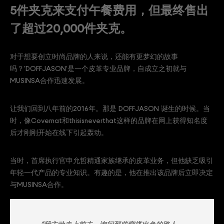
5件夹克来支付午餐费用，但最终售出
了超过20,000件夹克。
对于想要创立时尚品牌的人来说，还能有更梦幻的故事
吗？'DOFFJASON'是一个皮革专业品牌，自成立之初就与
MUSINSA合作迅速发展。
让我们回到八年前的2016年。那是 DOFFJASON 诞生的时候。当
时，像Covernat和thisisneverthat这样的品牌在网上获得知名度
后才刚刚开始在线下引起轰动。
当时，首席执行官申允哲精通家族继承的皮革业务，但他缺乏吸引
年轻一代产品的专业知识。有趣的是，他在推出该品牌后立即决定
与MUSINSA合作。